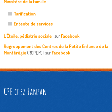
Ministère de la famille
Tarification
Entente de services
L’Étoile, pédiatrie sociale
| sur
Facebook
Regroupement des Centres de la Petite Enfance de la
Montérégie
(RCPEM) | sur
Facebook
CPE chez Fanfan